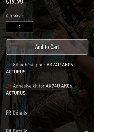
Price
€19.90
Quantity
*
Add to Cart
FR
Kit adhésif pour
AK74U AK06
ACTURUS
EN
Adhesive kit for
AK74U AK06
ACTURUS
FR Détails
Adhésif de type polymère calandré
EN Details