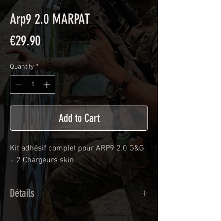
Arp9 2.0 MARPAT
Price
€29.90
Quantity
*
Add to Cart
Kit adhésif complet pour ARP9 2.0 G&G
+ 2 Chargeurs skin
Détails
Adhésif de type polymère calandré