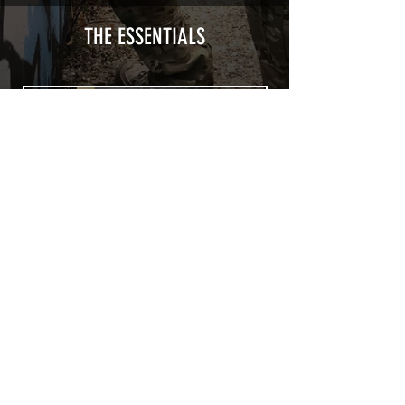
recouvert d'une plastification protègeant
des UV et des rayures.
THE ESSENTIALS
Utilisé initialement pour le marquage de
véhicule, les adhésifs AirsoftSkinZone
offrent une grande durabilité et résistent
aux intempéries.
Nettoyer sa réplique à l'aide d'un produit
alcoolisé avant toute installation est
indispensable. Un décapeur thermique
ou un sèche cheveux sera nécessaire à
l'installation de votre Skin. Voir la
rubrique
TUTOS / VIDEOS
Patch COVID 19 BURN OUT
Out of stock
Privacy Policy
Terms of sales