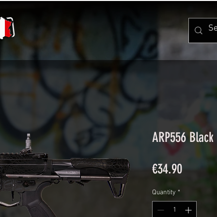
ARP556 Black 
Price
€34.90
Quantity
*