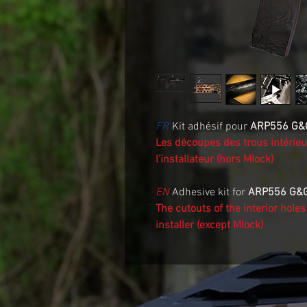
FR
Kit adhésif pour
ARP556 G&G
Les découpes des trous intérieu
l'installateur (hors Mlock)
EN
Adhesive kit for
ARP556 G&G
The cutouts of the interior hole
installer (except Mlock)