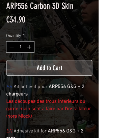
ARP556 Carbon 3D Skin
Price
€34.90
Quantity
*
Add to Cart
FR
Kit adhésif pour
ARP556 G&G + 2
chargeurs
Les découpes des trous intérieurs du
garde main sont a faire par l'installateur
(hors Mlock)
EN
Adhesive kit for
ARP556 G&G + 2