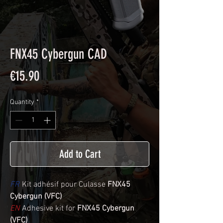
FNX45 Cybergun CAD
Price
€15.90
Quantity
*
Add to Cart
FR
Kit adhésif pour Culasse
FNX45
Cybergun (VFC)
EN
Adhesive kit for
FNX45 Cybergun
(VFC)