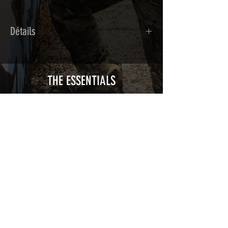
Détails
Adhésif de type polymère calandré
recouvert d'une plastification protègeant
des UV et des rayures.
THE ESSENTIALS
Utilisé initialement pour le marquage de
véhicule, les adhésifs AirsoftSkinZone
offrent une grande durabilité et résistent
aux intempéries.
Nettoyer sa réplique à l'aide d'un produit
alcoolisé avant toute installation est
indispensable. Un décapeur thermique
ou un sèche cheveux sera nécessaire à
l'installation de votre Skin. Voir la
rubrique
TUTOS / VIDEOS
Patch COVID 19 BURN OUT