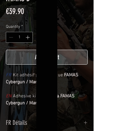
Price
€39.90
Quantity
*
Add to Cart
FR
Kit adhésif pour réplique
FAMAS
Cybergun / Marui
EN
Adhesive kit for
réplica FAMAS
Cybergun / Marui
FR Détails