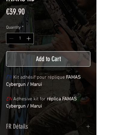
Price
€39.90
Quantity
*
Add to Cart
FR
Kit adhésif pour réplique
FAMAS
Cybergun / Marui
EN
Adhesive kit for
réplica FAMAS
Cybergun / Marui
FR Détails