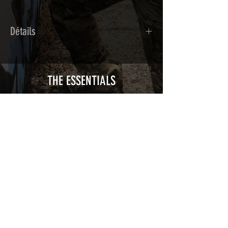
Détails
Adhésif de type polymère calandré
recouvert d'une plastification protègeant
des UV et des rayures.
THE ESSENTIALS
Utilisé initialement pour le marquage de
véhicule, les adhésifs AirsoftSkinZone
offrent une grande durabilité et résistent
aux intempéries.
Nettoyer sa réplique à l'aide d'un produit
alcoolisé avant toute installation est
indispensable. Un décapeur thermique
ou un sèche cheveux sera nécessaire à
l'installation de votre Skin. Voir la
rubrique
TUTOS / VIDEOS
Patch COVID 19 BURN OUT