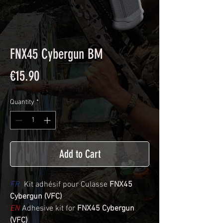
FNX45 Cybergun BM
Price
€15.90
Quantity
*
Add to Cart
FR
Kit adhésif pour Culasse
FNX45
Cybergun (VFC)
EN
Adhesive kit for
FNX45 Cybergun
(VFC)