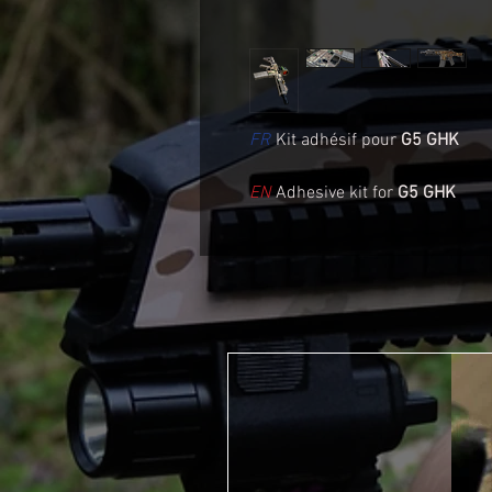
FR
Kit adhésif pour
G5 GHK
EN
Adhesive kit for
G5 GHK