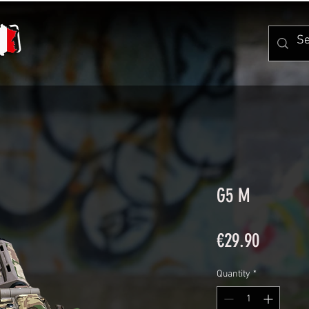
G5 M
Price
€29.90
Quantity
*