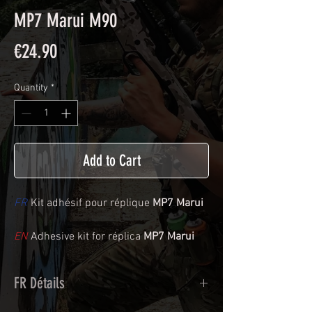
MP7 Marui M90
Price
€24.90
Quantity
*
Add to Cart
FR
Kit adhésif pour réplique
MP7 Marui
EN
Adhesive kit for réplica
MP7 Marui
FR Détails