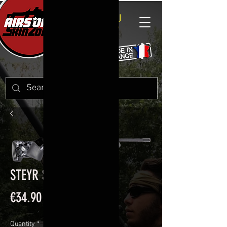
STEYR SCOUT RAZZLE
Price
€34.90
Quantity
*